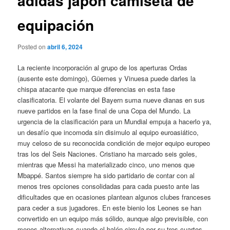
adidas japón camiseta de
equipación
Posted on
abril 6, 2024
La reciente incorporación al grupo de los aperturas Ordas
(ausente este domingo), Güemes y Vinuesa puede darles la
chispa atacante que marque diferencias en esta fase
clasificatoria. El volante del Bayern suma nueve dianas en sus
nueve partidos en la fase final de una Copa del Mundo. La
urgencia de la clasificación para un Mundial empuja a hacerlo ya,
un desafío que incomoda sin disimulo al equipo euroasiático,
muy celoso de su reconocida condición de mejor equipo europeo
tras los del Seis Naciones. Cristiano ha marcado seis goles,
mientras que Messi ha materializado cinco, uno menos que
Mbappé. Santos siempre ha sido partidario de contar con al
menos tres opciones consolidadas para cada puesto ante las
dificultades que en ocasiones plantean algunos clubes franceses
para ceder a sus jugadores. En este bienio los Leones se han
convertido en un equipo más sólido, aunque algo previsible, con
menos alternativas cuando el balón circula por su tres cuartos.