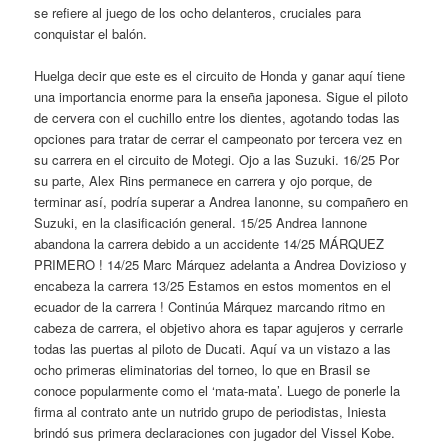
se refiere al juego de los ocho delanteros, cruciales para
conquistar el balón.
Huelga decir que este es el circuito de Honda y ganar aquí tiene
una importancia enorme para la enseña japonesa. Sigue el piloto
de cervera con el cuchillo entre los dientes, agotando todas las
opciones para tratar de cerrar el campeonato por tercera vez en
su carrera en el circuito de Motegi. Ojo a las Suzuki. 16/25 Por
su parte, Alex Rins permanece en carrera y ojo porque, de
terminar así, podría superar a Andrea Ianonne, su compañero en
Suzuki, en la clasificación general. 15/25 Andrea Iannone
abandona la carrera debido a un accidente 14/25 MÁRQUEZ
PRIMERO ! 14/25 Marc Márquez adelanta a Andrea Dovizioso y
encabeza la carrera 13/25 Estamos en estos momentos en el
ecuador de la carrera ! Continúa Márquez marcando ritmo en
cabeza de carrera, el objetivo ahora es tapar agujeros y cerrarle
todas las puertas al piloto de Ducati. Aquí va un vistazo a las
ocho primeras eliminatorias del torneo, lo que en Brasil se
conoce popularmente como el ‘mata-mata’. Luego de ponerle la
firma al contrato ante un nutrido grupo de periodistas, Iniesta
brindó sus primera declaraciones con jugador del Vissel Kobe.