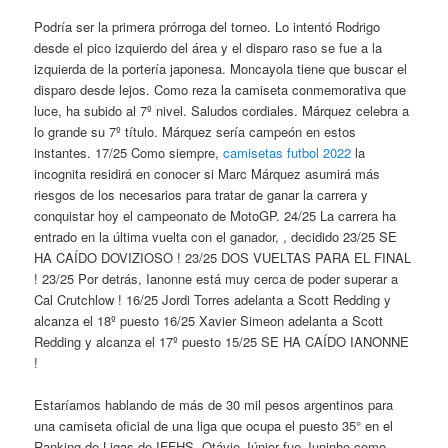
Podría ser la primera prórroga del torneo. Lo intentó Rodrigo
desde el pico izquierdo del área y el disparo raso se fue a la
izquierda de la portería japonesa. Moncayola tiene que buscar el
disparo desde lejos. Como reza la camiseta conmemorativa que
luce, ha subido al 7º nivel. Saludos cordiales. Márquez celebra a
lo grande su 7º título. Márquez sería campeón en estos
instantes. 17/25 Como siempre,
camisetas futbol 2022
la
incognita residirá en conocer si Marc Márquez asumirá más
riesgos de los necesarios para tratar de ganar la carrera y
conquistar hoy el campeonato de MotoGP. 24/25 La carrera ha
entrado en la última vuelta con el ganador, , decidido 23/25 SE
HA CAÍDO DOVIZIOSO ! 23/25 DOS VUELTAS PARA EL FINAL
! 23/25 Por detrás, Ianonne está muy cerca de poder superar a
Cal Crutchlow ! 16/25 Jordi Torres adelanta a Scott Redding y
alcanza el 18º puesto 16/25 Xavier Simeon adelanta a Scott
Redding y alcanza el 17º puesto 15/25 SE HA CAÍDO IANONNE
!
Estaríamos hablando de más de 30 mil pesos argentinos para
una camiseta oficial de una liga que ocupa el puesto 35° en el
Ranking de Ligas de IFFHS. Otávio Júnior fue Juninho como