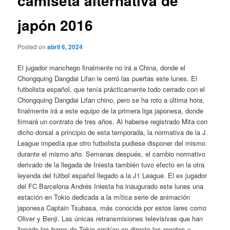
camiseta alternativa de
japón 2016
Posted on
abril 6, 2024
El jugador manchego finalmente no irá a China, donde el
Chongquing Dangdai Lifan le cerró las puertas este lunes. El
futbolista español, que tenía prácticamente todo cerrado con el
Chongquing Dangdai Lifan chino, pero se ha roto a última hora,
finalmente irá a este equipo de la primera liga japonesa, donde
firmará un contrato de tres años. Al haberse registrado Mita con
dicho dorsal a principio de esta temporada, la normativa de la J.
League impedía que otro futbolista pudiese disponer del mismo
durante el mismo año. Semanas después, el cambio normativo
derivado de la llegada de Iniesta también tuvo efecto en la otra
leyenda del fútbol español llegado a la J1 League. El ex jugador
del FC Barcelona Andrés Iniesta ha inaugurado este lunes una
estación en Tokio dedicada a la mítica serie de animación
japonesa Captain Tsubasa, más conocida por estos lares como
Oliver y Benji. Las únicas retransmisiones televisivas que han
llenado los bares de Tokio emitían en directo los regates y