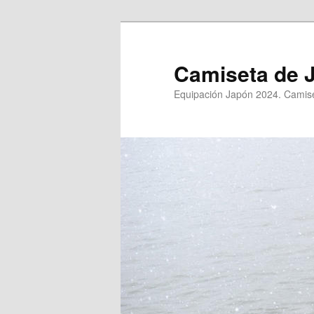
Ir
al
contenido
Camiseta de 
principal
Equipación Japón 2024. Camise