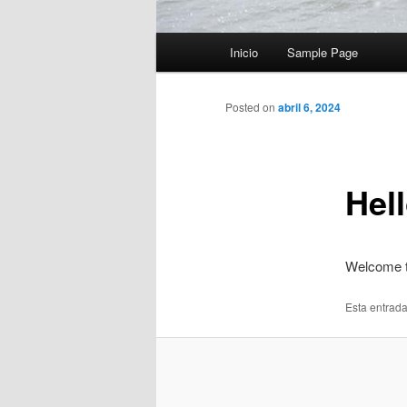
Menú
Inicio
Sample Page
principal
Posted on
abril 6, 2024
Hel
Welcome to 
Esta entrad