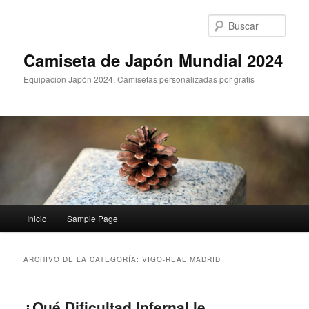
Ir
Ir
al
al
Busc
contenido
contenido
principal
secundario
Camiseta de Japón Mundial 2024
Equipación Japón 2024. Camisetas personalizadas por gratis
Menú
Inicio
Sample Page
principal
ARCHIVO DE LA CATEGORÍA:
VIGO-REAL MADRID
¿Qué Dificultad Infernal le